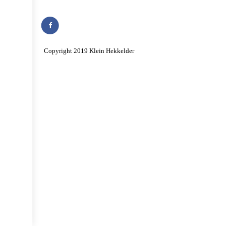
Copyright 2019 Klein Hekkelder
Algemene voorwaarden
Privacy verklaring
Ontwikkeld door Best4u Group B.V.