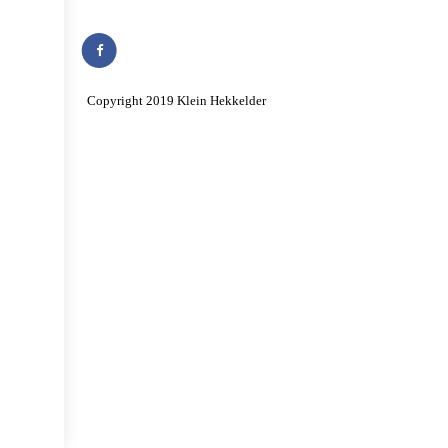
Copyright 2019 Klein Hekkelder
Algemene voorwaarden
Privacy verklaring
Ontwikkeld door Best4u Group B.V.